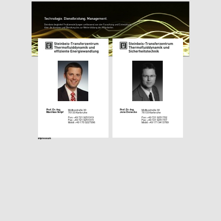
Prof. Dr.-Ing.
Prof. Dr.-Ing.
Moltkestraße 30
Moltkestraße 30
Matthias Stripf
Jens Denecke
76133 Karlsruhe
76133 Karlsruhe
Fon: +49 721 9251919
Fon: +49 721 9251702
Fax: +49 721 9251915
Fax: +49 721 9251707
Mobil: +49 170 3227996
Mobil: +49 171 9413789
Impressum